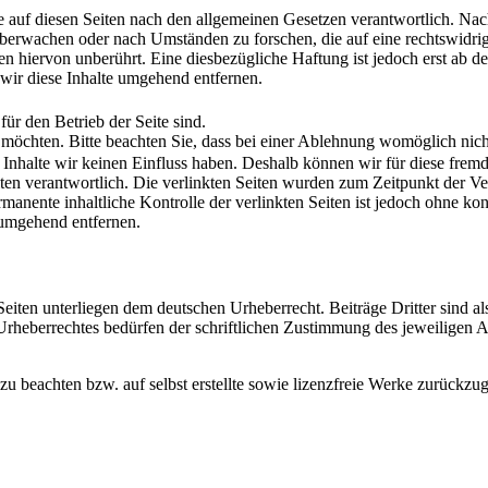
 auf diesen Seiten nach den allgemeinen Gesetzen verantwortlich. Nac
u überwachen oder nach Umständen zu forschen, die auf eine rechtswidri
 hiervon unberührt. Eine diesbezügliche Haftung ist jedoch erst ab d
ir diese Inhalte umgehend entfernen.
ür den Betrieb der Seite sind.
 möchten. Bitte beachten Sie, dass bei einer Ablehnung womöglich nicht
n Inhalte wir keinen Einfluss haben. Deshalb können wir für diese fre
 Seiten verantwortlich. Die verlinkten Seiten wurden zum Zeitpunkt der
manente inhaltliche Kontrolle der verlinkten Seiten ist jedoch ohne ko
 umgehend entfernen.
 Seiten unterliegen dem deutschen Urheberrecht. Beiträge Dritter sind a
rheberrechtes bedürfen der schriftlichen Zustimmung des jeweiligen A
zu beachten bzw. auf selbst erstellte sowie lizenzfreie Werke zurückzug