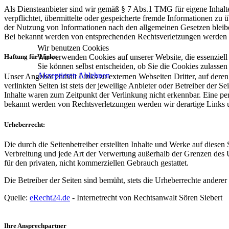
Als Diensteanbieter sind wir gemäß § 7 Abs.1 TMG für eigene Inhalte
verpflichtet, übermittelte oder gespeicherte fremde Informationen z
der Nutzung von Informationen nach den allgemeinen Gesetzen bleiben
Bei bekannt werden von entsprechenden Rechtsverletzungen werden w
Wir benutzen Cookies
Wir verwenden Cookies auf unserer Website, die essenziell f
Haftung für Links:
Sie können selbst entscheiden, ob Sie die Cookies zulassen
Akzeptieren
Ablehnen
Unser Angebot enthält Links zu externen Webseiten Dritter, auf dere
verlinkten Seiten ist stets der jeweilige Anbieter oder Betreiber der
Inhalte waren zum Zeitpunkt der Verlinkung nicht erkennbar. Eine per
bekannt werden von Rechtsverletzungen werden wir derartige Links
Urheberrecht:
Die durch die Seitenbetreiber erstellten Inhalte und Werke auf diesen
Verbreitung und jede Art der Verwertung außerhalb der Grenzen des U
für den privaten, nicht kommerziellen Gebrauch gestattet.
Die Betreiber der Seiten sind bemüht, stets die Urheberrechte anderer 
Quelle:
eRecht24.de
- Internetrecht von Rechtsanwalt Sören Siebert
Ihre Ansprechpartner