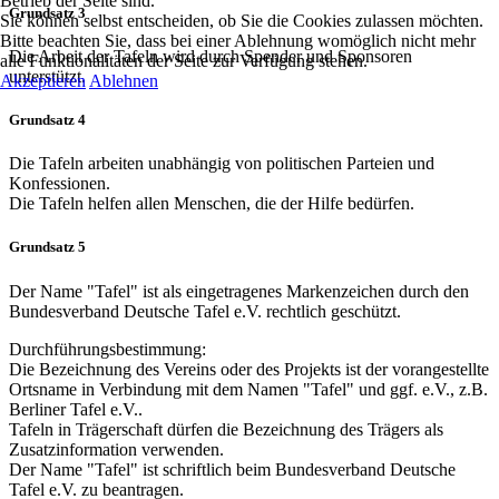
Betrieb der Seite sind.
Grundsatz 3
Sie können selbst entscheiden, ob Sie die Cookies zulassen möchten.
Bitte beachten Sie, dass bei einer Ablehnung womöglich nicht mehr
Die Arbeit der Tafeln wird durch Spender und Sponsoren
alle Funktionalitäten der Seite zur Verfügung stehen.
unterstützt.
Akzeptieren
Ablehnen
Grundsatz 4
Die Tafeln arbeiten unabhängig von politischen Parteien und
Konfessionen.
Die Tafeln helfen allen Menschen, die der Hilfe bedürfen.
Grundsatz 5
Der Name "Tafel" ist als eingetragenes Markenzeichen durch den
Bundesverband Deutsche Tafel e.V. rechtlich geschützt.
Durchführungsbestimmung:
Die Bezeichnung des Vereins oder des Projekts ist der vorangestellte
Ortsname in Verbindung mit dem Namen "Tafel" und ggf. e.V., z.B.
Berliner Tafel e.V..
Tafeln in Trägerschaft dürfen die Bezeichnung des Trägers als
Zusatzinformation verwenden.
Der Name "Tafel" ist schriftlich beim Bundesverband Deutsche
Tafel e.V. zu beantragen.